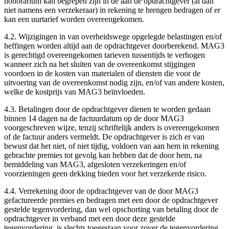
honorarium kan begrepen zijn in de aan de opdrachtgever (al dan
niet namens een verzekeraar) in rekening te brengen bedragen of er
kan een uurtarief worden overeengekomen.
4.2. Wijzigingen in van overheidswege opgelegde belastingen en/of
heffingen worden altijd aan de opdrachtgever doorberekend. MAG3
is gerechtigd overeengekomen tarieven tussentijds te verhogen
wanneer zich na het sluiten van de overeenkomst stijgingen
voordoen in de kosten van materialen of diensten die voor de
uitvoering van de overeenkomst nodig zijn, en/of van andere kosten,
welke de kostprijs van MAG3 beïnvloeden.
4.3. Betalingen door de opdrachtgever dienen te worden gedaan
binnen 14 dagen na de factuurdatum op de door MAG3
voorgeschreven wijze, tenzij schriftelijk anders is overeengekomen
of de factuur anders vermeldt. De opdrachtgever is zich er van
bewust dat het niet, of niet tijdig, voldoen van aan hem in rekening
gebrachte premies tot gevolg kan hebben dat de door hem, na
bemiddeling van MAG3, afgesloten verzekeringen en/of
voorzieningen geen dekking bieden voor het verzekerde risico.
4.4. Verrekening door de opdrachtgever van de door MAG3
gefactureerde premies en bedragen met een door de opdrachtgever
gestelde tegenvordering, dan wel opschorting van betaling door de
opdrachtgever in verband met een door deze gestelde
tegenvordering, is slechts toegestaan voor zover de tegenvordering