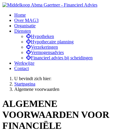
Home
Over MAG3
Organisatie
Diensten
Hypotheken
Hypothecaire planning
Verzekeringen
Vermogensadvies
Financieel advies bij scheidingen
Werkwijze
Contact
U bevindt zich hier:
Startpagina
Algemene voorwaarden
ALGEMENE
VOORWAARDEN VOOR
FINANCIËLE