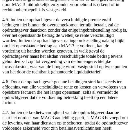
door MAG3 uitdrukkelijk en zonder voorbehoud is erkend of in
rechte onherroepelijk is vastgesteld.
4.5. Indien de opdrachtgever de verschuldigde premie en/of
bedragen niet binnen de overeengekomen termijn betaalt, zal de
opdrachtgever daardoor, zonder dat enige ingebrekestelling nodig is,
over het openstaande bedrag de wettelijke rente verschuldigd
worden. Indien de opdrachtgever na ingebrekestelling nalatig blijkt
om het openstaande bedrag aan MAG3 te voldoen, kan de
vordering uit handen worden gegeven, in welk geval de
opdrachtgever naast het alsdan verschuldigde totale bedrag tevens
gehouden zal zijn tot vergoeding van de buitengerechtelijke
incassokosten, waarvan de hoogte wordt vastgesteld op twee punten
van het door de rechtbank gehanteerde liquidatietarief.
4.6. Door de opdrachtgever gedane betalingen strekken steeds ter
afdoening van alle verschuldigde rente en kosten en vervolgens van
opeisbare facturen die het langst openstaan, zelfs al vermeldt de
opdrachtgever dat de voldoening betrekking heeft op een latere
factuur.
4.7. Indien de kredietwaardigheid van de opdrachtgever daartoe
naar het oordeel van MAG3 aanleiding geeft, is MAG3 bevoegd om
de levering van haar diensten op te schorten, totdat de opdrachtgever
voldoende zekerheid voor zijn betalingsverplichtingen heeft