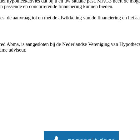
f hypotheekadvies dat bij u en uw situatie past. MAG3 heeft de moge
en passende en concurrerende financiering kunnen bieden.
vies, de aanvraag tot en met de afwikkeling van de financiering en het 
d Abma, is aangesloten bij de Nederlandse Vereniging van Hypothecai
ame adviseur.