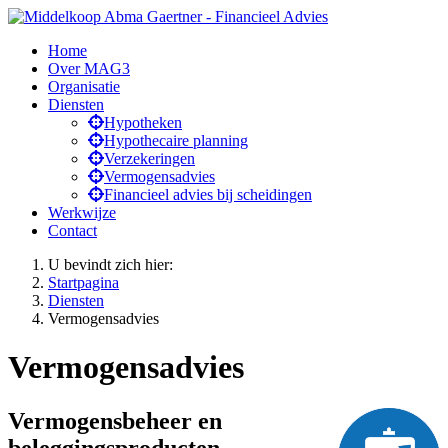
Home
Over MAG3
Organisatie
Diensten
Hypotheken
Hypothecaire planning
Verzekeringen
Vermogensadvies
Financieel advies bij scheidingen
Werkwijze
Contact
U bevindt zich hier:
Startpagina
Diensten
Vermogensadvies
Vermogensadvies
Vermogensbeheer en
beleggingsproducten