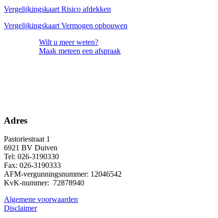
Vergelijkingskaart Risico afdekken
Vergelijkingskaart Vermogen opbouwen
Wilt u meer weten?
Maak meteen
een afspraak
Adres
Pastoriestraat 1
6921 BV Duiven
Tel: 026-3190330
Fax: 026-3190333
AFM-vergunningsnummer: 12046542
KvK-nummer: 72878940
Algemene voorwaarden
Disclaimer